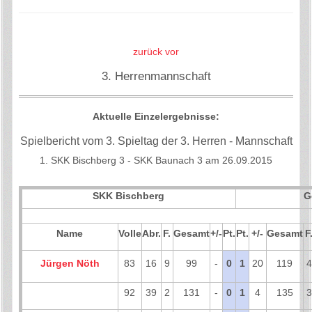
zurück
vor
3. Herrenmannschaft
Aktuelle Einzelergebnisse:
Spielbericht vom 3. Spieltag der 3. Herren - Mannschaft
1. SKK Bischberg 3 - SKK Baunach 3 am 26.09.2015
SKK Bischberg
G
Name
Volle
Abr.
F.
Gesamt
+/-
Pt.
Pt.
+/-
Gesamt
F
Jürgen Nöth
83
16
9
99
-
0
1
20
119
4
92
39
2
131
-
0
1
4
135
3