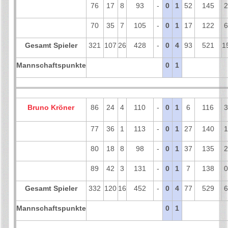
76
17
8
93
-
0
1
52
145
2
70
35
7
105
-
0
1
17
122
6
Gesamt Spieler
321
107
26
428
-
0
4
93
521
1
Mannschaftspunkte
0
1
Bruno Kröner
86
24
4
110
-
0
1
6
116
3
77
36
1
113
-
0
1
27
140
1
80
18
8
98
-
0
1
37
135
2
89
42
3
131
-
0
1
7
138
0
Gesamt Spieler
332
120
16
452
-
0
4
77
529
6
Mannschaftspunkte
0
1