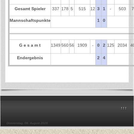
Gesamt Spieler
337
178
5
515
12
3
1
-
503
7
Mannschaftspunkte
1
0
G e s a m t
1349
560
56
1909
-
0
2
125
2034
4
Endergebnis
2
4
↑↑↑
Donnerstag, 06. August 2026