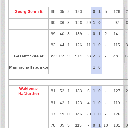
Georg Schmitt
88
35
2
123
-
0
1
5
128
2
90
36
3
126
29
1
0
-
97
6
99
40
3
139
-
0
1
2
141
1
82
44
1
126
11
1
0
-
115
3
Gesamt Spieler
359
155
9
514
33
2
2
-
481
1
Mannschaftspunkte
1
0
Waldemar
81
52
1
133
6
1
0
-
127
2
Haßfurther
81
42
1
123
4
1
0
-
119
1
97
49
0
146
20
1
0
-
126
1
78
35
3
113
-
0
1
18
131
3