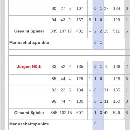
80
27
5
107
-
0
1
27
134
0
94
43
2
137
8
1
0
-
129
1
Gesamt Spieler
345
147
17
492
-
2
2
19
511
6
Mannschaftspunkte
0
1
Jürgen Nöth
83
52
2
135
-
0
1
1
136
2
85
44
4
129
1
1
0
-
128
5
82
22
5
104
-
0
1
31
135
1
95
44
4
139
-
0
1
11
150
0
Gesamt Spieler
345
162
15
507
-
1
3
42
549
8
Mannschaftspunkte
0
1