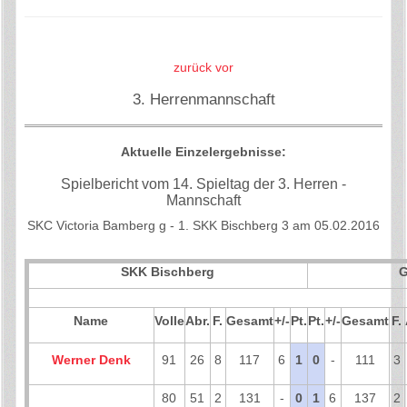
zurück
vor
3. Herrenmannschaft
Aktuelle Einzelergebnisse:
Spielbericht vom 14. Spieltag der 3. Herren -
Mannschaft
SKC Victoria Bamberg g - 1. SKK Bischberg 3 am 05.02.2016
SKK Bischberg
G
Name
Volle
Abr.
F.
Gesamt
+/-
Pt.
Pt.
+/-
Gesamt
F.
Werner Denk
91
26
8
117
6
1
0
-
111
3
80
51
2
131
-
0
1
6
137
2