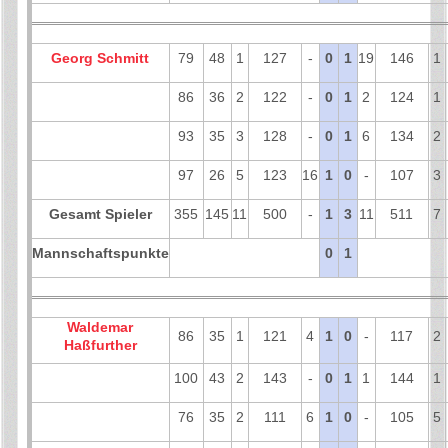
Georg Schmitt
79
48
1
127
-
0
1
19
146
1
86
36
2
122
-
0
1
2
124
1
93
35
3
128
-
0
1
6
134
2
97
26
5
123
16
1
0
-
107
3
Gesamt Spieler
355
145
11
500
-
1
3
11
511
7
Mannschaftspunkte
0
1
Waldemar
86
35
1
121
4
1
0
-
117
2
Haßfurther
100
43
2
143
-
0
1
1
144
1
76
35
2
111
6
1
0
-
105
5