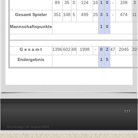
89
35
0
124
16
1
0
-
108
3
Gesamt Spieler
351
148
5
499
25
3
1
-
474
11
Mannschaftspunkte
1
0
G e s a m t
1396
602
48
1998
-
0
2
47
2045
32
Endergebnis
1
5
↑↑↑
Donnerstag, 06. August 2026