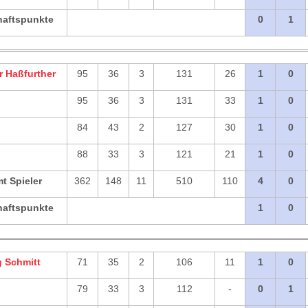
aftspunkte
0
1
 Haßfurther
95
36
3
131
26
1
0
95
36
3
131
33
1
0
84
43
2
127
30
1
0
88
33
3
121
21
1
0
t Spieler
362
148
11
510
110
4
0
aftspunkte
1
0
 Schmitt
71
35
2
106
11
1
0
79
33
3
112
-
0
1