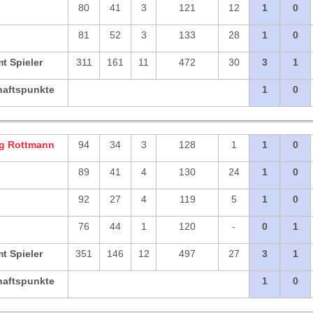
80
41
3
121
12
1
0
81
52
3
133
28
1
0
t Spieler
311
161
11
472
30
3
1
aftspunkte
1
0
g Rottmann
94
34
3
128
1
1
0
89
41
4
130
24
1
0
92
27
4
119
5
1
0
76
44
1
120
-
0
1
t Spieler
351
146
12
497
27
3
1
aftspunkte
1
0