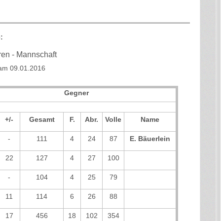
:
rren - Mannschaft
 am 09.01.2016
Gegner
+/-
Gesamt
F.
Abr.
Volle
Name
-
111
4
24
87
E. Bäuerlein
22
127
4
27
100
-
104
4
25
79
11
114
6
26
88
17
456
18
102
354