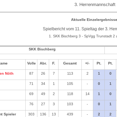
3. Herrenmannschaft
Aktuelle Einzelergebnisse
Spielbericht vom 11. Spieltag der 3. He
1. SKK Bischberg 3 - SpVgg Trunstadt 2
SKK Bischberg
Name
Volle
Abr.
F.
Gesamt
+/-
Pt.
Pt.
en Nöth
87
26
7
113
2
1
0
71
34
1
105
-
0
1
69
49
2
118
14
1
0
76
27
3
103
-
0
1
t Spieler
303
136
13
439
-
2
2