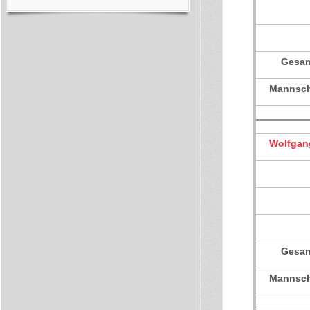
Gesam
Mannsch
Wolfgan
Gesam
Mannsch